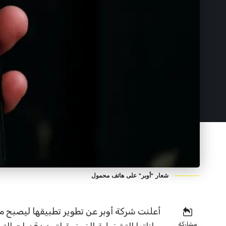
شعار "أوبر" على هاتف محمول
أعلنت شركة أوبر عن تطوير تطبيقها ليصبح م
مشاركة