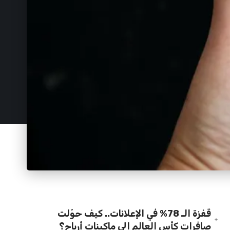
قفزة الـ 78% في الإعلانات.. كيف حوّلت
صافرات كأس العالم إلى ماكينات أرباح؟