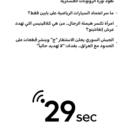
تقود ثورة الروبوتات العسكرية
ما سر اعتماد السيارات الرياضية على بابين فقط؟
امرأة تكسر هيمنة الرجال.. من هي كلافينيس التي تهدد
عرش إنفانتينو؟
الجيش السوري يعلن الاستنفار “ج” وينشر قطعات على
الحدود مع العراق.. بغداد: “لا تهديد حالياً”