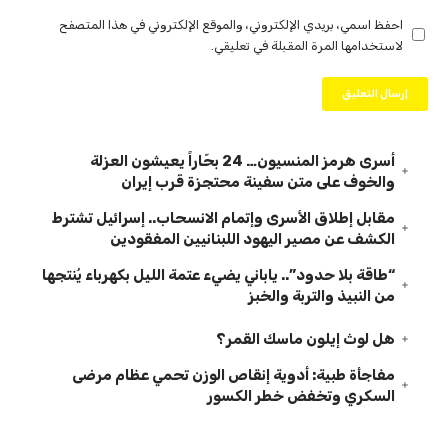
احفظ اسمي، بريدي الإلكتروني، والموقع الإلكتروني في هذا المتصفح
لاستخدامها المرة المقبلة في تعليقي.
أسرى هرمز المنسيون… 24 بحّاراً يعيشون العزلة
والخوف على متن سفينة محتجزة قرب إيران
مقابل إطلاق الأسرى وإتمام الانسحاب.. إسرائيل تشترط
الكشف عن مصير اليهود اللبنانيين المفقودين
“طاقة بلا حدود”.. ياباني يضيء عتمة الليل بكهرباء يُنتجها
من النبيذ والتربة والخبز
هل لوث إيلون ماسك القمر؟
مفاجأة طبية: أدوية إنقاص الوزن تحمي عظام مرضى
السكري وتخفض خطر الكسور