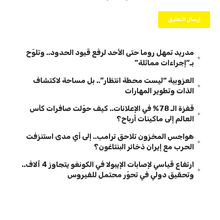
مدريد تمهل روما حتى الأحد لرفع قيود الحدود.. وتلوّح
بـ”إجراءات مماثلة”
العزوبية “ليست محطة انتظار”.. بل مساحة لاكتشاف
الذات وتطوير المهارات
قفزة الـ 78% في الإعلانات.. كيف حوّلت صافرات كأس
العالم إلى ماكينات أرباح؟
هواجس المخزون تلاحق ترامب.. إلى أي مدى استنزفت
الحرب مع إيران ذخائر البنتاغون؟
ارتفاع قياسي لإصابات الإيبولا في الكونغو يتجاوز 4 آلاف..
وتحقيق دولي في تحوّر محتمل للفيروس