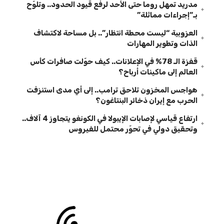
مدريد تمهل روما حتى الأحد لرفع قيود الحدود.. وتلوّح
بـ”إجراءات مماثلة”
العزوبية “ليست محطة انتظار”.. بل مساحة لاكتشاف
الذات وتطوير المهارات
قفزة الـ 78% في الإعلانات.. كيف حوّلت صافرات كأس
العالم إلى ماكينات أرباح؟
هواجس المخزون تلاحق ترامب.. إلى أي مدى استنزفت
الحرب مع إيران ذخائر البنتاغون؟
ارتفاع قياسي لإصابات الإيبولا في الكونغو يتجاوز 4 آلاف..
وتحقيق دولي في تحوّر محتمل للفيروس