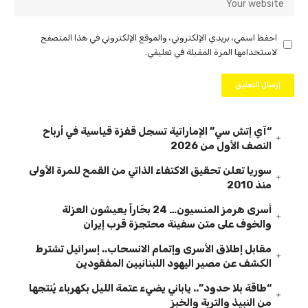
احفظ اسمي، بريدي الإلكتروني، والموقع الإلكتروني في هذا المتصفح
لاستخدامها المرة المقبلة في تعليقي.
“آي إتش سي” الإماراتية تسجل قفزة قياسية في أرباح
النصف الأول من 2026
سوريا تعلن تحقيق الاكتفاء الذاتي من القمح للمرة الأولى
منذ 2010
أسرى هرمز المنسيون… 24 بحّاراً يعيشون العزلة
والخوف على متن سفينة محتجزة قرب إيران
مقابل إطلاق الأسرى وإتمام الانسحاب.. إسرائيل تشترط
الكشف عن مصير اليهود اللبنانيين المفقودين
“طاقة بلا حدود”.. ياباني يضيء عتمة الليل بكهرباء يُنتجها
من النبيذ والتربة والخبز