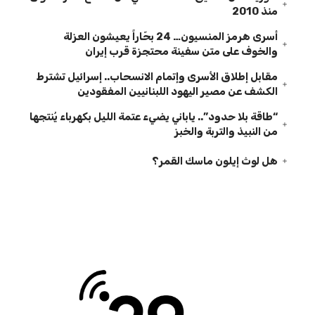
منذ 2010
أسرى هرمز المنسيون… 24 بحّاراً يعيشون العزلة
والخوف على متن سفينة محتجزة قرب إيران
مقابل إطلاق الأسرى وإتمام الانسحاب.. إسرائيل تشترط
الكشف عن مصير اليهود اللبنانيين المفقودين
“طاقة بلا حدود”.. ياباني يضيء عتمة الليل بكهرباء يُنتجها
من النبيذ والتربة والخبز
هل لوث إيلون ماسك القمر؟