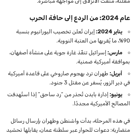
معلنة، منعت الانزلاق إلى مواجهة مباشرة.
عام 2024: من الردع إلى حافة الحرب
يناير 2024:
إيران تُعلن تخصيب اليورانيوم بنسبة
90%، ما يُقربها من العتبة النووية.
مارس:
إسرائيل تنفّذ غارة جوية على منشأة أصفهان،
بموافقة أميركية ضمنية.
أبريل:
طهران ترد بهجوم صاروخي على قاعدة أميركية
في دير الزور، يُسفر عن مقتل 3 جنود.
يونيو:
إدارة بايدن تُحذر من “رد ساحق” إذا استُهدفت
المصالح الأميركية مجددًا.
في هذه المرحلة، بدأت واشنطن وطهران بإرسال رسائل
متضاربة: دعوات للحوار عبر سلطنة عمان، يقابلها تحشيد