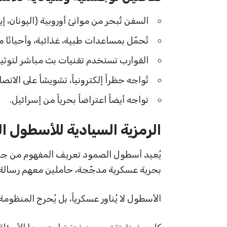
السفن تُبحر من موانئ أوروبية (اليونان، إيط
تُحمّل بمساعدات طبية، غذائية، وأحيانً
القوارب تستخدم تقنيات بث مباشر لتوثيق 
تُواجه حظراً إلكترونياً، تشويشاً على الاتصا
تواجه أيضاً اعتراضاً بحرياً من إسرائيل.
الرمزية السيادية للأسطول ا
يُعيد أسطول الصمود تعريف المفهوم من جذور
بحرية عسكرية مدجّجة، حاملين معهم رسالة واح
الأسطول لا يُناور عسكرياً، بل يُحرج المنظومة ا