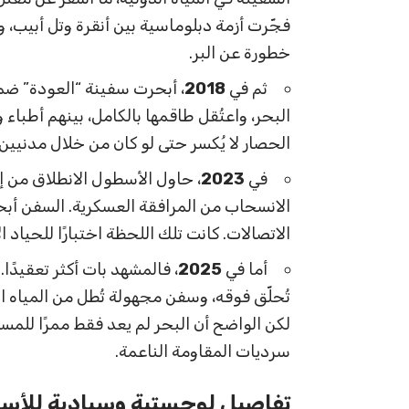
فجّرت أزمة دبلوماسية بين أنقرة وتل أبيب،
خطورة عن البر.
ثم في
2018
، أبحرت سفينة “العودة” ضم
البحر، واعتُقل طاقمها بالكامل، بينهم أطبا
الحصار لا يُكسر حتى لو كان من خلال مدنيين.
في
2023
، حاول الأسطول الانطلاق من إي
الانسحاب من المرافقة العسكرية. السفن أب
الاتصالات. كانت تلك اللحظة اختبارًا للحياد 
أما في
2025
، فالمشهد بات أكثر تعقيدًا
تُحلّق فوقه، وسفن مجهولة تُطل من المياه ا
لكن الواضح أن البحر لم يعد فقط ممرًا للمسا
سرديات المقاومة الناعمة.
تفاصيل لوجستية وسيادية
للأسط