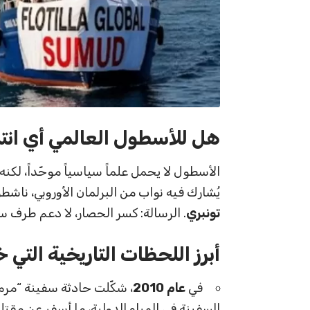
هل للأسطول العالمي أي انت
الأسطول لا يحمل علماً سياسياً موحّداً، لكنه
يُشارك فيه نواب من البرلمان الأوروبي، نا
تونبري
. الرسالة: كسر الحصار، لا دعم طرف 
أبرز ال
لحظات التاريخية التي 
في
عام 2010
، شكّلت حادثة سفينة “مرمر
السفينة في المياه الدولية، ما أسفر عن مقت