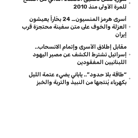
للمرة الأولى منذ 2010
أسرى هرمز المنسيون… 24 بحّاراً يعيشون
العزلة والخوف على متن سفينة محتجزة قرب
إيران
مقابل إطلاق الأسرى وإتمام الانسحاب..
إسرائيل تشترط الكشف عن مصير اليهود
اللبنانيين المفقودين
“طاقة بلا حدود”.. ياباني يضيء عتمة الليل
بكهرباء يُنتجها من النبيذ والتربة والخبز