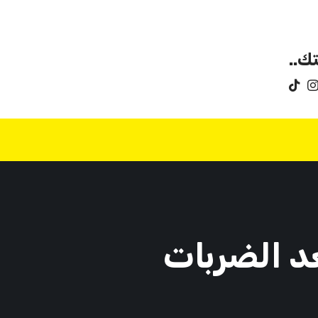
ك..
د الضربات