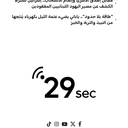
مقابل إطلاق الأسرى وإتمام الانسحاب.. إسرائيل تشترط
الكشف عن مصير اليهود اللبنانيين المفقودين
“طاقة بلا حدود”.. ياباني يضيء عتمة الليل بكهرباء يُنتجها
من النبيذ والتربة والخبز