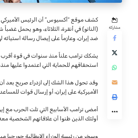
كشف موقع “أكسيوس” أن الرئيس الأميركي 
مشاركة
(الناتو) في أنقرة، الثلاثاء، وهو يحمل غضب
ضد إيران، وعازماً على إيصال رسالة استيائه 
يشكك ترامب علناً منذ سنوات في قوة أقرب ح
استحقاقهم للحماية التي اعتمدوا عليها منذ ا
وقد تحول هذا الشك إلى ازدراء صريح بعد أ
الأميركية على إيران، أو إرسال قوات للمساع
أمضى ترامب الأسابيع التي تلت الحرب مع إيرا
أولئك الذين ظنوا أن علاقاتهم الشخصية م
وسخر من رئيسة الوزراء الإيطالية جورجيا ميل