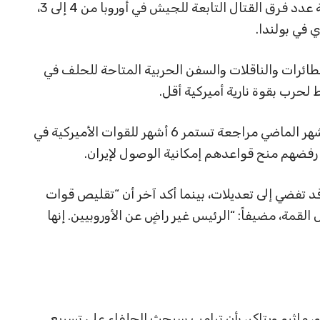
في القارة. فقد خفضت وزارة الدفاع الأميركية عدد فرق القتال التابعة للجيش في أوروبا من 4 إلى 3،
ئرات والناقلات والسفن الحربية المتاحة للحلف في
 لحرب بقوة نارية أميركية أقل.
وأعلن وزير الدفاع الأميركي بيت هيغسيث الشهر الماضي مراجعة تستمر 6 أشهر للقوات الأميركية في
ب رفضهم منح قواعدهم إمكانية الوصول لإيران.
 تفضي إلى تعديلات، بينما أكد آخر أن “تقليص قوات
لقمة، مضيفاً: “الرئيس غير راضٍ عن الأوروبيين. إنها
 ماثيو ويتاكر، بأن ترامب سيحث الحلفاء على تسريع