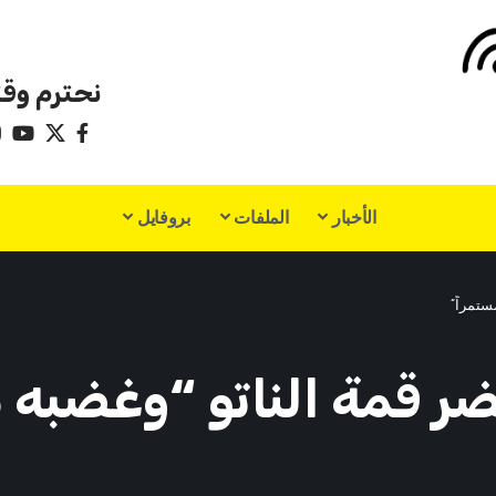
نحترم وقت
الأخبار
الملفات
بروفايل
تمراً”
قمة الناتو “وغضبه من