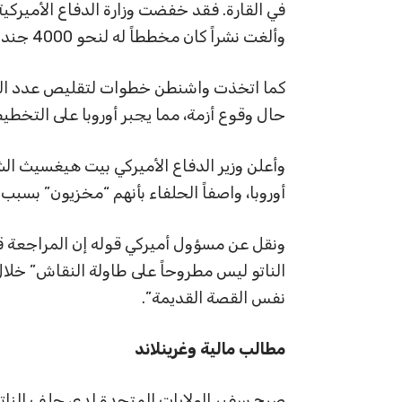
وألغت نشراً كان مخططاً له لنحو 4000 جندي في بولندا.
كما اتخذت واشنطن خطوات لتقليص عدد الطا
حال وقوع أزمة، مما يجبر أوروبا على التخطيط
أوروبا، واصفاً الحلفاء بأنهم “مخزيون” بسب
ونقل عن مسؤول أميركي قوله إن المراجعة قد
الناتو ليس مطروحاً على طاولة النقاش” خلال ا
نفس القصة القديمة”.
مطالب مالية وغرينلاند
صرح سفير الولايات المتحدة لدى حلف الناتو،