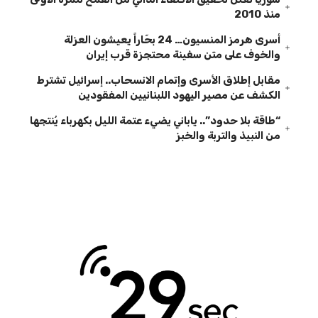
منذ 2010
أسرى هرمز المنسيون… 24 بحّاراً يعيشون العزلة
والخوف على متن سفينة محتجزة قرب إيران
مقابل إطلاق الأسرى وإتمام الانسحاب.. إسرائيل تشترط
الكشف عن مصير اليهود اللبنانيين المفقودين
“طاقة بلا حدود”.. ياباني يضيء عتمة الليل بكهرباء يُنتجها
من النبيذ والتربة والخبز