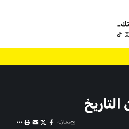
ك..
مشاركة