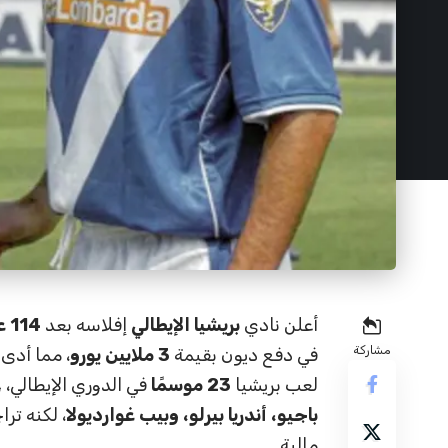
أعلن نادي
بريشيا الإيطالي
إفلاسه بعد
114 عامًا
مشاركة
في دفع ديون بقيمة
3 ملايين يورو
، مما أدى 
لعب بريشيا
23 موسمًا
في الدوري الإيطالي، 
باجيو، أندريا بيرلو، وبيب غوارديولا
، لكنه ترا
مالية