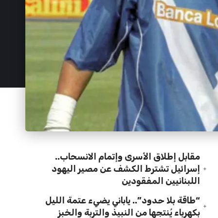
مقابل إطلاق الأسرى وإتمام الانسحاب..
إسرائيل تشترط الكشف عن مصير اليهود
اللبنانيين المفقودين
“طاقة بلا حدود”.. ياباني يضيء عتمة الليل
بكهرباء يُنتجها من النبيذ والتربة والخبز