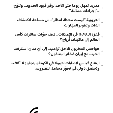
مدريد تمهل روما حتى الأحد لرفع قيود الحدود.. وتلوّح
بـ”إجراءات مماثلة”
العزوبية “ليست محطة انتظار”.. بل مساحة لاكتشاف
الذات وتطوير المهارات
قفزة الـ 78% في الإعلانات.. كيف حوّلت صافرات كأس
العالم إلى ماكينات أرباح؟
هواجس المخزون تلاحق ترامب.. إلى أي مدى استنزفت
الحرب مع إيران ذخائر البنتاغون؟
ارتفاع قياسي لإصابات الإيبولا في الكونغو يتجاوز 4 آلاف..
وتحقيق دولي في تحوّر محتمل للفيروس