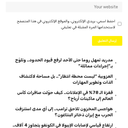
احفظ اسمي، بريدي الإلكتروني، والموقع الإلكتروني في هذا المتصفح
لاستخدامها المرة المقبلة في تعليقي.
مدريد تمهل روما حتى الأحد لرفع قيود الحدود.. وتلوّح
بـ”إجراءات مماثلة”
العزوبية “ليست محطة انتظار”.. بل مساحة لاكتشاف
الذات وتطوير المهارات
قفزة الـ 78% في الإعلانات.. كيف حوّلت صافرات كأس
العالم إلى ماكينات أرباح؟
هواجس المخزون تلاحق ترامب.. إلى أي مدى استنزفت
الحرب مع إيران ذخائر البنتاغون؟
ارتفاع قياسي لإصابات الإيبولا في الكونغو يتجاوز 4 آلاف..