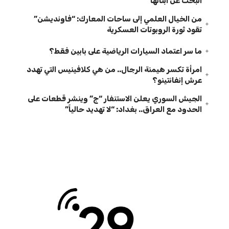
البحث عن أبنائها
من الخيال العلمي إلى ساحات المعارك: “فاونديشن”
تقود ثورة الروبوتات العسكرية
ما سر اعتماد السيارات الرياضية على بابين فقط؟
امرأة تكسر هيمنة الرجال.. من هي كلافينيس التي تهدد
عرش إنفانتينو؟
الجيش السوري يعلن الاستنفار “ج” وينشر قطعات على
الحدود مع العراق.. بغداد: “لا تهديد حالياً”