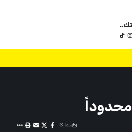
ك..
محدوداً
مشاركة