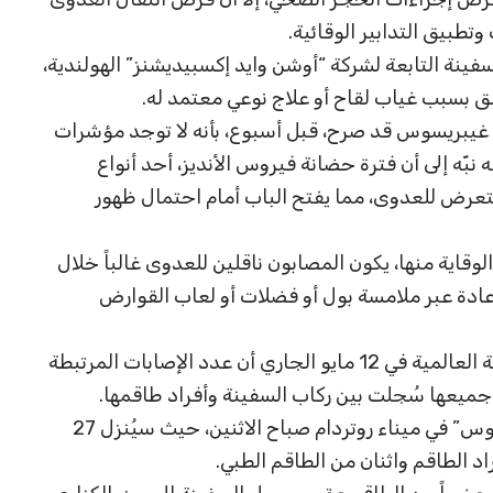
وتطبيق التدابير الوقائية.
لسفينة التابعة لشركة “أوشن وايد إكسبيديشنز” الهولندية،
لق بسبب غياب لقاح أو علاج نوعي معتمد له.
 غيبريسوس قد صرح، قبل أسبوع، بأنه لا توجد مؤشرات
ّه إلى أن فترة حضانة فيروس الأنديز، أحد أنواع
تمتد بين 4 و42 يوماً من التعرض للعدوى، مما يفتح الباب أمام احتمال ظهور
وقاية منها، يكون المصابون ناقلين للعدوى غالباً خلال
ادة عبر ملامسة بول أو فضلات أو لعاب القوارض
وأظهرت أحدث بيانات أصدرتها منظمة الصحة العالمية في 12 مايو الجاري أن عدد الإصابات المرتبطة
ومن المنتظر أن ترسو السفينة “إم في هونديوس” في ميناء روتردام صباح الاثنين، حيث سيُنزل 27