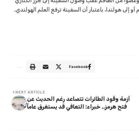
لطات قد أجلت أكثر من 120 راكباً وعضواً من الطاقم عقب وصول السفينة إلى جزر الكناري
Facebook
NEXT ARTICLE
أزمة وقود الطائرات تتصاعد رغم الحديث عن
فتح هرمز.. خبراء: التعافي قد يستغرق عاماً