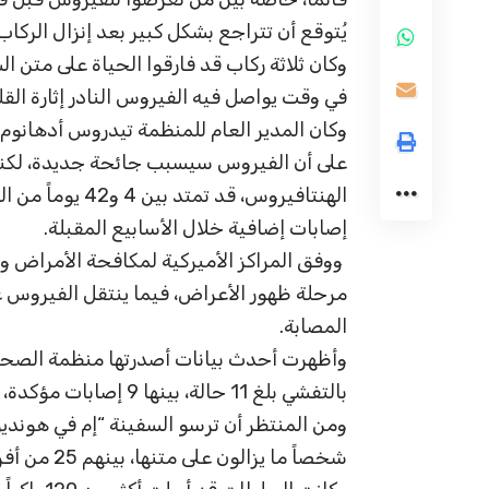
يُتوقع أن تتراجع بشكل كبير بعد إنزال الركاب 
وكان ثلاثة ركاب قد فارقوا الحياة على متن ا
في وقت يواصل فيه الفيروس النادر إثارة الق
وكان المدير العام للمنظمة تيدروس أدهانوم
على أن الفيروس سيسبب جائحة جديدة، لكنه نب
الهنتافيروس، قد 
إصابات إضافية خلال الأسابيع المقبلة.
ووفق المراكز الأميركية لمكافحة الأمراض وال
مرحلة ظهور الأعراض، فيما ينتقل الفيروس ع
المصابة.
بالتفشي بلغ 11 حالة، بينها 9 إصابات مؤكدة، جميعها سُجلت بين ركاب السفينة وأفراد طاقمها.
شخصاً ما يزالون على متنها، بينهم 25 من أفراد الطاقم واثنان من الطاقم الطبي.