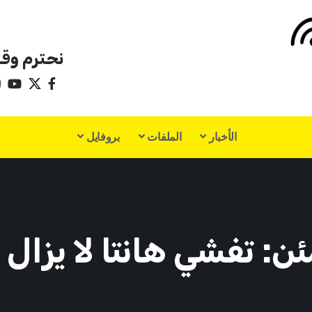
نحترم وقت
الأخبار
الملفات
بروفايل
ن: تفشي هانتا لا يزال 