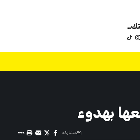
ك..
عها بهدوء
مشاركة