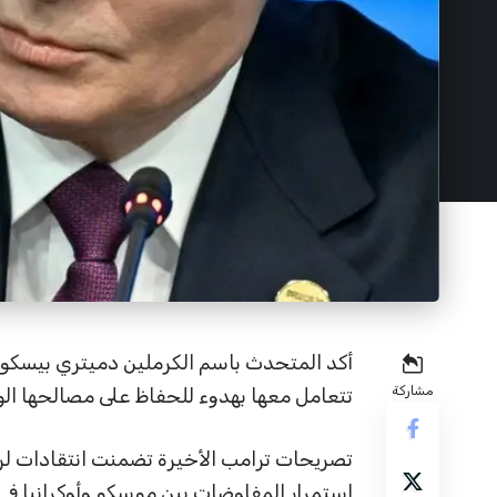
أكد المتحدث باسم الكرملين دميتري بيسكوف 
مشاركة
تتعامل معها بهدوء للحفاظ على مصالحها الو
تصريحات ترامب الأخيرة تضمنت انتقادات لروس
استمرار المفاوضات بين موسكو وأوكرانيا ف