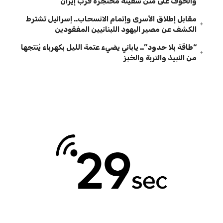
والخوف على متن سفينة محتجزة قرب إيران
مقابل إطلاق الأسرى وإتمام الانسحاب.. إسرائيل تشترط
الكشف عن مصير اليهود اللبنانيين المفقودين
“طاقة بلا حدود”.. ياباني يضيء عتمة الليل بكهرباء يُنتجها
من النبيذ والتربة والخبز