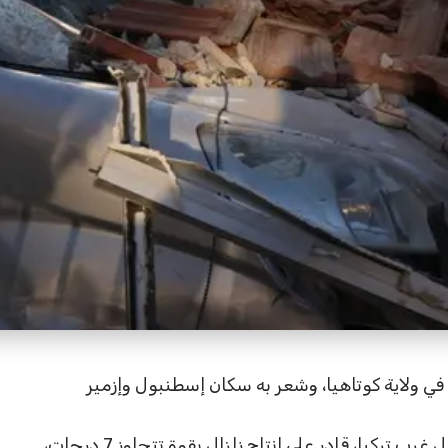
طقة سيماف في ولاية كوتاهيا، وشعر به سكان إسطنبول وإزمير
خبراء الزلازل حذّروا من فالق نشط يمتد شمال غرب تركيا، قادر على إنتاج زلزال بقوة تتجاوز 7 درجات،