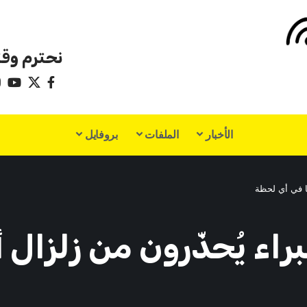
نحترم وقت
الأخبار
الملفات
بروفايل
ا في أي لحظة
راء يُحذّرون من زلزال 