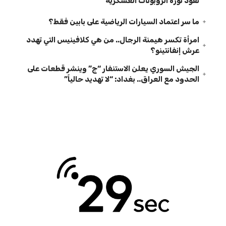
تقود ثورة الروبوتات العسكرية
ما سر اعتماد السيارات الرياضية على بابين فقط؟
امرأة تكسر هيمنة الرجال.. من هي كلافينيس التي تهدد
عرش إنفانتينو؟
الجيش السوري يعلن الاستنفار “ج” وينشر قطعات على
الحدود مع العراق.. بغداد: “لا تهديد حالياً”