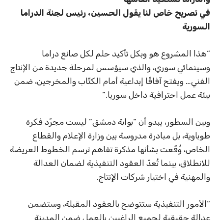
في تصريح خاص لنا يقول الحسين، رئيس لجنة الدراما
السورية
“هذا المشروع هو وبكل تأكيد حلم لكل صانع دراما
وسينمائي سوري، والذي سيؤسس لمرحلة جديدة من الإنتاج
الفني… ويفتح آفاقًا إبداعية أمام الكتّاب والمخرجين، ضمن
بيئة عمل احترافية داخل سوريا.”
وبين السطور، يبدو أن “بوابة دمشق” ليست مجرّد فكرة
طوباوية، بل مبادرة مدروسة بين وزارة الإعلام والقطاع
الخاص، وُقّعت بشأنها مذكرة تفاهم ترسم الخطوط العريضة
للانطلاق، بينما تُعدّ العقود التنفيذية لضمان العدالة
والمهنية في اختيار شركات الإنتاج.
“الأمور التنفيذية ستتوضح بالعقود المقبلة، وستضمن
عدالة حقيقية لجميع الراغبين بالعمل ضمن المدينة