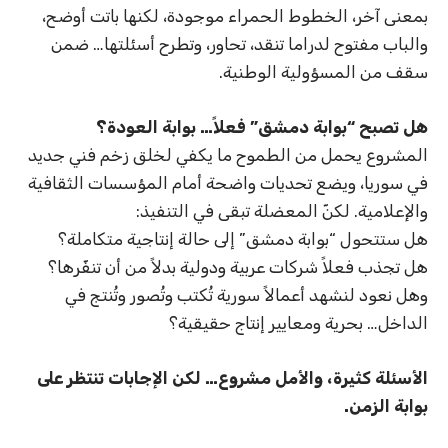
بمعنى آخر، الخطوط الحمراء موجودة، لكنها باتت أوضح،
والباب مفتوح لدراما تنقد، تحاور، وتطرح أسئلتها… ضمن
سقف من المسؤولية الوطنية.
هل تصبح “بوابة دمشق” فعلاً… بوابة العودة؟
المشروع يحمل من الطموح ما يكفي لخلق زخم فني جديد
في سوريا، ويضع تحديات واضحة أمام المؤسسات الثقافية
والإعلامية. لكنّ المعضلة تبقى في التنفيذ:
هل ستتحول “بوابة دمشق” إلى حالة إنتاجية متكاملة؟
هل تجذب فعلاً شركات عربية ودولية بدلاً من أن تنفّرها؟
وهل نعود لنشهد أعمالاً سورية تُكتب وتُصور وتُنتج في
الداخل… بحرية ومعايير إنتاج حقيقية؟
الأسئلة كثيرة، والأمل مشروع… لكن الإجابات تنتظر على
بوابة الزمن.