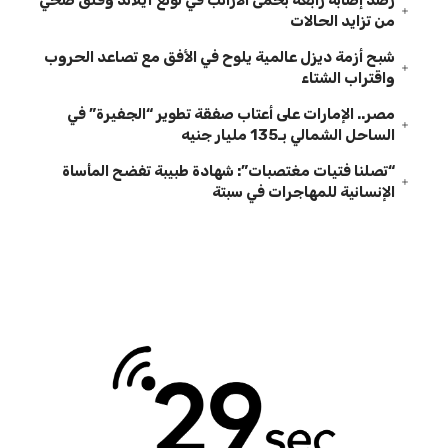
رصد إصابة رابعة بحمى الأرانب في لونغ آيلاند وقلق صحي
من تزايد الحالات
شبح أزمة ديزل عالمية يلوح في الأفق مع تصاعد الحروب
واقتراب الشتاء
مصر.. الإمارات على أعتاب صفقة تطوير “الجفيرة” في
الساحل الشمالي بـ135 مليار جنيه
“تصلنا فتيات مغتصبات”: شهادة طبيبة تفضح المأساة
الإنسانية للمهاجرات في سبتة