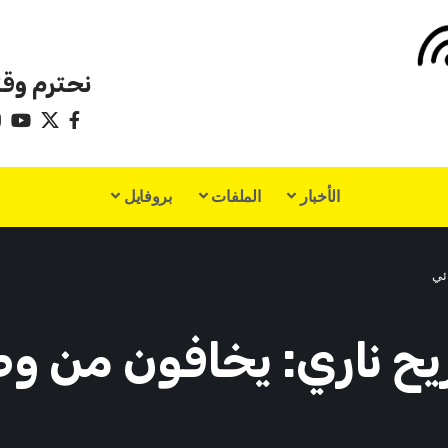
نحترم وقت
الأخبار
الملفات
بروفايل
ئي
 ناري: يخافون من وص