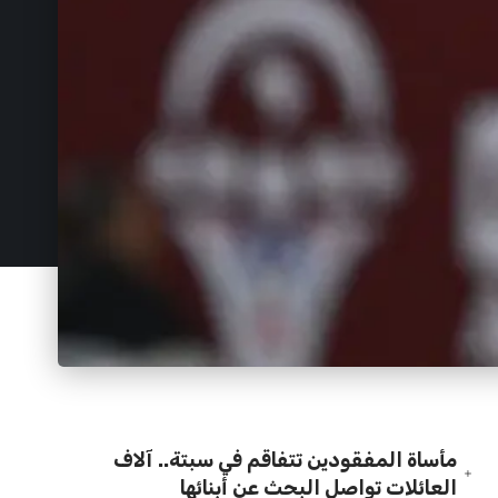
مأساة المفقودين تتفاقم في سبتة.. آلاف
العائلات تواصل البحث عن أبنائها