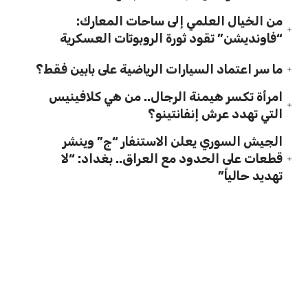
من الخيال العلمي إلى ساحات المعارك:
“فاونديشن” تقود ثورة الروبوتات العسكرية
ما سر اعتماد السيارات الرياضية على بابين فقط؟
امرأة تكسر هيمنة الرجال.. من هي كلافينيس
التي تهدد عرش إنفانتينو؟
الجيش السوري يعلن الاستنفار “ج” وينشر
قطعات على الحدود مع العراق.. بغداد: “لا
تهديد حالياً”