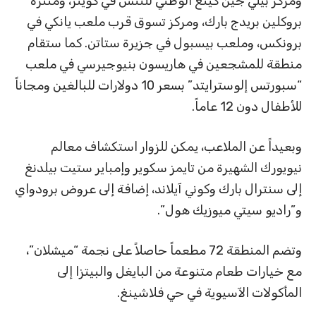
ومركز بيلي جين كينغ الوطني للتنس في كوينز، ومنتزه
بروكلين بريدج بارك، ومركز تسوق قرب ملعب يانكي في
برونكس، وملعب بيسبول في جزيرة ستاتن. كما ستقام
منطقة للمشجعين في هاريسون بنيوجيرسي في ملعب
“سبورتس إلوسترايتد” بسعر 10 دولارات للبالغين ومجاناً
للأطفال دون 12 عاماً.
وبعيداً عن الملاعب، يمكن للزوار استكشاف معالم
نيويورك الشهيرة من تايمز سكوير وإمباير ستيت بيلدنغ
إلى سنترال بارك وكوني آيلاند، إضافة إلى عروض برودواي
و”راديو سيتي ميوزيك هول”.
وتضم المنطقة 72 مطعماً حاصلاً على نجمة “ميشلان”،
مع خيارات طعام متنوعة من البايغل والبيتزا إلى
المأكولات الآسيوية في حي فلاشينغ.