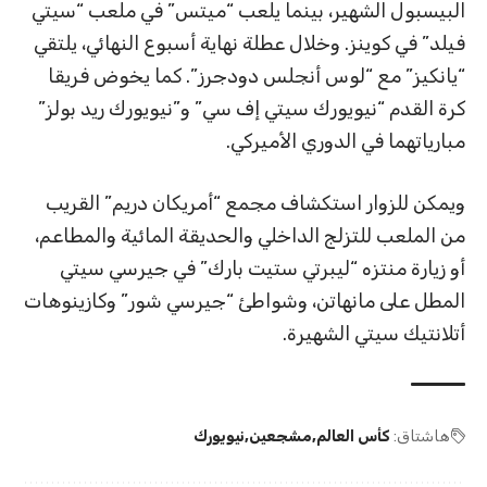
البيسبول الشهير، بينما يلعب “ميتس” في ملعب “سيتي
فيلد” في كوينز. وخلال عطلة نهاية أسبوع النهائي، يلتقي
“يانكيز” مع “لوس أنجلس دودجرز”. كما يخوض فريقا
كرة القدم “نيويورك سيتي إف سي” و”نيويورك ريد بولز”
مبارياتهما في الدوري الأميركي.
ويمكن للزوار استكشاف مجمع “أمريكان دريم” القريب
من الملعب للتزلج الداخلي والحديقة المائية والمطاعم،
أو زيارة منتزه “ليبرتي ستيت بارك” في جيرسي سيتي
المطل على مانهاتن، وشواطئ “جيرسي شور” وكازينوهات
أتلانتيك سيتي الشهيرة.
هاشتاق:
كأس العالم
مشجعين
نيويورك