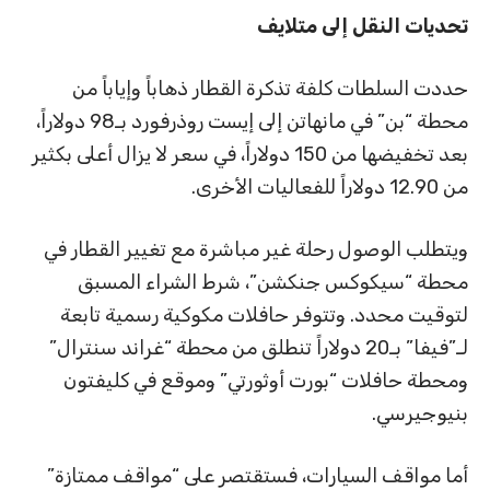
تحديات النقل إلى متلايف
حددت السلطات كلفة تذكرة القطار ذهاباً وإياباً من
محطة “بن” في مانهاتن إلى إيست روذرفورد بـ98 دولاراً،
بعد تخفيضها من 150 دولاراً، في سعر لا يزال أعلى بكثير
من 12.90 دولاراً للفعاليات الأخرى.
ويتطلب الوصول رحلة غير مباشرة مع تغيير القطار في
محطة “سيكوكس جنكشن”، شرط الشراء المسبق
لتوقيت محدد. وتتوفر حافلات مكوكية رسمية تابعة
لـ”فيفا” بـ20 دولاراً تنطلق من محطة “غراند سنترال”
ومحطة حافلات “بورت أوثورتي” وموقع في كليفتون
بنيوجيرسي.
أما مواقف السيارات، فستقتصر على “مواقف ممتازة”