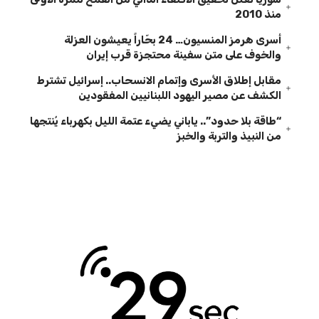
منذ 2010
أسرى هرمز المنسيون… 24 بحّاراً يعيشون العزلة
والخوف على متن سفينة محتجزة قرب إيران
مقابل إطلاق الأسرى وإتمام الانسحاب.. إسرائيل تشترط
الكشف عن مصير اليهود اللبنانيين المفقودين
“طاقة بلا حدود”.. ياباني يضيء عتمة الليل بكهرباء يُنتجها
من النبيذ والتربة والخبز