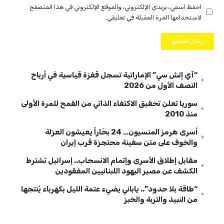
احفظ اسمي، بريدي الإلكتروني، والموقع الإلكتروني في هذا المتصفح
لاستخدامها المرة المقبلة في تعليقي.
“آي إتش سي” الإماراتية تسجل قفزة قياسية في أرباح
النصف الأول من 2026
سوريا تعلن تحقيق الاكتفاء الذاتي من القمح للمرة الأولى
منذ 2010
أسرى هرمز المنسيون… 24 بحّاراً يعيشون العزلة
والخوف على متن سفينة محتجزة قرب إيران
مقابل إطلاق الأسرى وإتمام الانسحاب.. إسرائيل تشترط
الكشف عن مصير اليهود اللبنانيين المفقودين
“طاقة بلا حدود”.. ياباني يضيء عتمة الليل بكهرباء يُنتجها
من النبيذ والتربة والخبز