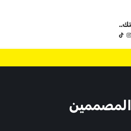
ك..
 المصممين