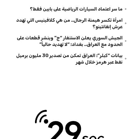
ما سر اعتماد السيارات الرياضية على بابين فقط؟
امرأة تكسر هيمنة الرجال.. من هي كلافينيس التي تهدد
عرش إنفانتينو؟
الجيش السوري يعلن الاستنفار “ج” وينشر قطعات على
الحدود مع العراق.. بغداد: “لا تهديد حالياً”
بيانات “كبلر”: العراق تمكن من تصدير 30 مليون برميل
نفط عبر هرمز خلال شهر