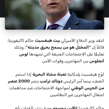
انتقد وزير الدفاع الأميركي
بيت هيغسيث
حاكم كاليفورنيا،
قائلاً إن
“المختل هو من يسمح بحرق مدينته”
، وذلك
تعليقًا على الاحتجاجات العنيفة التي تشهدها
لوس
أنجلوس
بين المهاجرين وقوات الأمن
لوّح هيغسيث بإمكانية
تعبئة مشاة البحرية
إذا استمر
العنف، بينما أمر الرئيس
دونالد ترامب
بنشر
2000 عنصر
من الحرس الوطني
لمواجهة الاحتجاجات ضد مداهمات
اعتقال المهاجرين غير النظاميين
حاكم كاليفورنيا
غافين نيوسوم
وصف نشر القوات بأنه