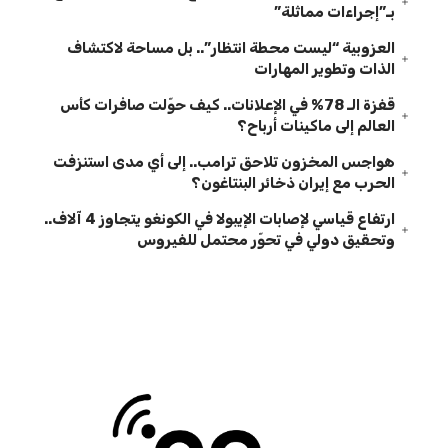
بـ”إجراءات مماثلة”
العزوبية “ليست محطة انتظار”.. بل مساحة لاكتشاف
الذات وتطوير المهارات
قفزة الـ 78% في الإعلانات.. كيف حوّلت صافرات كأس
العالم إلى ماكينات أرباح؟
هواجس المخزون تلاحق ترامب.. إلى أي مدى استنزفت
الحرب مع إيران ذخائر البنتاغون؟
ارتفاع قياسي لإصابات الإيبولا في الكونغو يتجاوز 4 آلاف..
وتحقيق دولي في تحوّر محتمل للفيروس