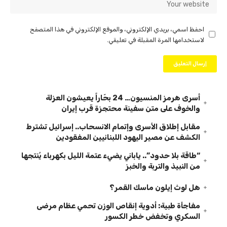
احفظ اسمي، بريدي الإلكتروني، والموقع الإلكتروني في هذا المتصفح
لاستخدامها المرة المقبلة في تعليقي.
أسرى هرمز المنسيون… 24 بحّاراً يعيشون العزلة
والخوف على متن سفينة محتجزة قرب إيران
مقابل إطلاق الأسرى وإتمام الانسحاب.. إسرائيل تشترط
الكشف عن مصير اليهود اللبنانيين المفقودين
“طاقة بلا حدود”.. ياباني يضيء عتمة الليل بكهرباء يُنتجها
من النبيذ والتربة والخبز
هل لوث إيلون ماسك القمر؟
مفاجأة طبية: أدوية إنقاص الوزن تحمي عظام مرضى
السكري وتخفض خطر الكسور