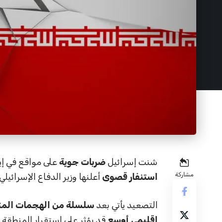
شنت إسرائيل
ضربات جوية
على مواقع في إي
مشاركة
استنفار قصوى
أعلنها وزير الدفاع الإسرائيلي.
التصعيد يأتي بعد
سلسلة من الهجمات المتب
إقليمي أوسع
قد يؤثر على استقرار المنطقة.