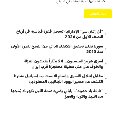
لاستخدامها المرة المقبلة في تعليقي.
“آي إتش سي” الإماراتية تسجل قفزة قياسية في أرباح
النصف الأول من 2026
سوريا تعلن تحقيق الاكتفاء الذاتي من القمح للمرة الأولى
منذ 2010
أسرى هرمز المنسيون… 24 بحّاراً يعيشون العزلة
والخوف على متن سفينة محتجزة قرب إيران
مقابل إطلاق الأسرى وإتمام الانسحاب.. إسرائيل تشترط
الكشف عن مصير اليهود اللبنانيين المفقودين
“طاقة بلا حدود”.. ياباني يضيء عتمة الليل بكهرباء يُنتجها
من النبيذ والتربة والخبز