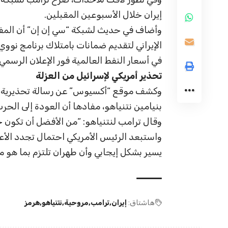
إيران خلال الأسبوعين المقبلين.
وأضاف في حديث لشبكة “سي إن إن” أن المفا
الإيراني لتقديم ضمانات بامتلاك برنامج نوو
في أسعار النفط العالمية فور الإعلان الرسمي
تحذير أمريكي لإسرائيل من العزلة
وكشف موقع “أكسيوس” عن رسالة تحذيرية وجه
بنيامين نتنياهو، مفادها أن العودة إلى الح
وقال ترامب لنتنياهو: “من الأفضل أن تكون حذ
واستبعد الرئيس الأمريكي احتمال تجدد الأعما
يسير بشكل إيجابي وأن طهران تلتزم بما هو م
هاشتاق:
إيران
ترامب
مروحية
نتنياهو
هرمز