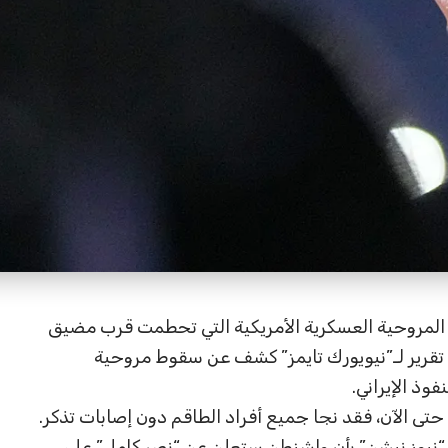
ي المروحية العسكرية الأمريكية التي تحطمت قرب مضيق
قرير لـ”نيويورك تايمز” كشف عن سقوط مروحية
وذ الإيراني.
حتى الآن، فقد نجا جميع أفراد الطاقم دون إصابات تذكر.
“نيوز نيشن” بأن واشنطن ستعلن عن “نصر كامل” على