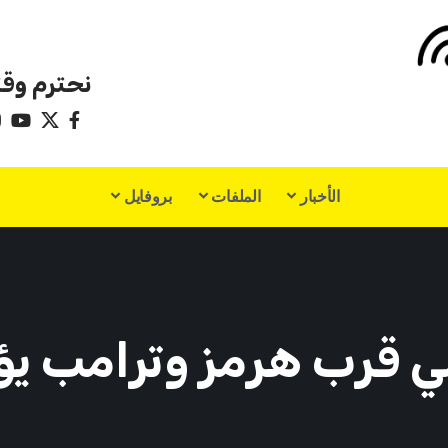
نحترم وقت
الأخبار
الملفات
بروفايل
 قرب هرمز وترامب يؤك