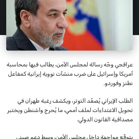
عراقجي وجّه رسالة لمجلس الأمن، يطالب فيها بمحاسبة
أمريكا وإسرائيل على ضرب منشآت نووية إيرانية كمفاعل
نطنز وفوردو.
الطلب الإيراني يُصعّد التوتر، ويكشف رغبة طهران في
تحويل الاعتداءات لملف أممي، ما يُحرج واشنطن ويختبر
مصداقية القانون الدولي.
يتوقّع مواجهة داخل مجلس الأمن، وسط دعم صيني