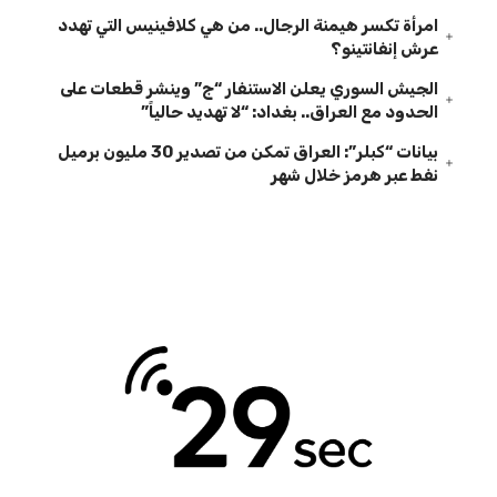
امرأة تكسر هيمنة الرجال.. من هي كلافينيس التي تهدد
عرش إنفانتينو؟
الجيش السوري يعلن الاستنفار “ج” وينشر قطعات على
الحدود مع العراق.. بغداد: “لا تهديد حالياً”
بيانات “كبلر”: العراق تمكن من تصدير 30 مليون برميل
نفط عبر هرمز خلال شهر