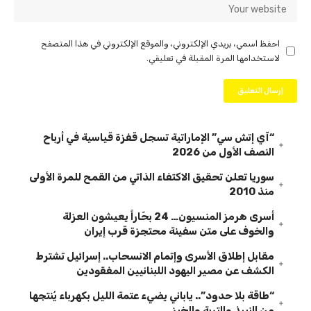
احفظ اسمي، بريدي الإلكتروني، والموقع الإلكتروني في هذا المتصفح
لاستخدامها المرة المقبلة في تعليقي.
“آي إتش سي” الإماراتية تسجل قفزة قياسية في أرباح
النصف الأول من 2026
سوريا تعلن تحقيق الاكتفاء الذاتي من القمح للمرة الأولى
منذ 2010
أسرى هرمز المنسيون… 24 بحّاراً يعيشون العزلة
والخوف على متن سفينة محتجزة قرب إيران
مقابل إطلاق الأسرى وإتمام الانسحاب.. إسرائيل تشترط
الكشف عن مصير اليهود اللبنانيين المفقودين
“طاقة بلا حدود”.. ياباني يضيء عتمة الليل بكهرباء يُنتجها
من النبيذ والتربة والخبز