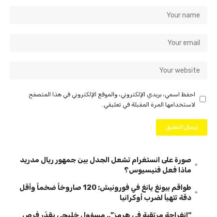
احفظ اسمي، بريدي الإلكتروني، والموقع الإلكتروني في هذا المتصفح
لاستخدامها المرة المقبلة في تعليقي.
صورة على انستغرام تشعل الجدل بين جمهور ريال مدريد
ماذا فعل فنيسيوس؟
طواقم بيونغ يانغ في فورونيش: 120 صاروخاً ضخماً وأقل
دقة تتهيأ لضرب أوكرانيا
“انفراجة مرتقبة في هرمز”.. مسؤول خليجي يقدّر فرص