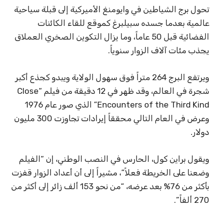
تحول برج الشياطين في وايومنغ الأميركية إلى قبلة سياحية
عالمية بعدما جسده سبيلبرغ كموقع للقاء الكائنات
الفضائية قبل 50 عاماً، وما يزال التكوين الصخري العملاق
يجذب مئات آلاف الزوار سنوياً.
ويرتفع البرج 264 متراً فوق سهول الولاية ويبدو كجذع أكبر
شجرة في العالم، وقد ظهر في 12 دقيقة من فيلم “Close
Encounters of the Third Kind” الذي صور عام 1976
وعرض في العام التالي محققاً إيرادات تجاوزت 300 مليون
دولار.
ويقول براين كول، الحارس في النصب الوطني، إن “الفيلم
وضعنا على الخريطة فعلاً”، مشيراً إلى أن أعداد الزوار قفزت
بأكثر من 76% بعد عرضه، “من نحو 153 ألف زائر إلى أكثر من
270 ألفاً”.