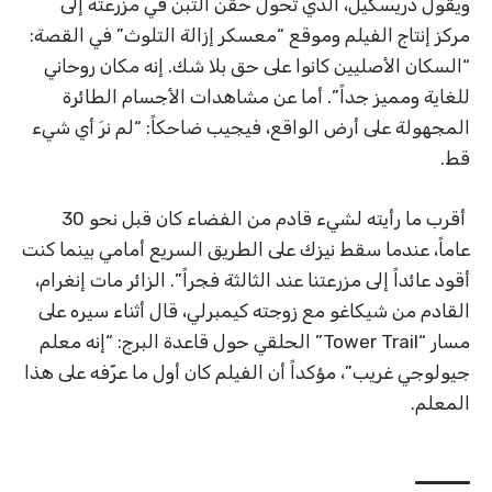
ويقول دريسكيل، الذي تحول حقن التبن في مزرعته إلى
مركز إنتاج الفيلم وموقع “معسكر إزالة التلوث” في القصة:
“السكان الأصليين كانوا على حق بلا شك. إنه مكان روحاني
للغاية ومميز جداً”. أما عن مشاهدات الأجسام الطائرة
المجهولة على أرض الواقع، فيجيب ضاحكاً: “لم نرَ أي شيء
قط.
أقرب ما رأيته لشيء قادم من الفضاء كان قبل نحو 30
عاماً، عندما سقط نيزك على الطريق السريع أمامي بينما كنت
أقود عائداً إلى مزرعتنا عند الثالثة فجراً”. الزائر مات إنغرام،
القادم من شيكاغو مع زوجته كيمبرلي، قال أثناء سيره على
مسار “Tower Trail” الحلقي حول قاعدة البرج: “إنه معلم
جيولوجي غريب”، مؤكداً أن الفيلم كان أول ما عرّفه على هذا
المعلم.