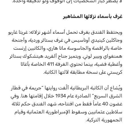
لا يضطر كبار الشخصيات إلى الوقوف ولو لدقيقة واحدة.
غرف بأسماء نزلائها المشاهير
ويحتفظ الفندق بغرف تحمل أسماء أشهر نزلائه: غريتا غاربو
وجاكلين كينيدي أوناسيس في غرف بستائر وردية، وأجنحة
خاصة بالراقصة والجاسوسة ماتا هاري، والكاتبين إرنست
همنغواي وبيير لوتي. ويتميز جناح ألفريد هيتشكوك بستائر
وأغطية فضية، بينما تحتوي الغرفة 411 الخاصة بأغاثا
كريستي على نسخة مطابقة لآلتها الكاتبة.
ويُشاع أن الكاتبة البريطانية ألّفت روايتها “جريمة في قطار
الشرق السريع” الصادرة عام 1934 خلال إقامتها هنا. وفي
غضون 40 عاماً فقط من افتتاحه، شهد الفندق حكم ثلاثة
سلاطين عثمانيين وسقوط الإمبراطورية العثمانية وقيام
الجمهورية التركية.