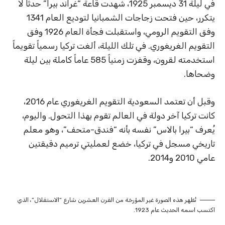
في ليلة 31 ديسمبر 1925، شهدت قاعة “غراند بيرا” حدثاً لا
يتكرر، حين فتحت زجاجات الشمبانيا لتوديع العام 1341
وفق التقويم الرومي، واستقبلت فجأة العام 1926 وفق
التقويم الغريغوري. في تلك الليلة، ألغت تركيا رسمياً تقويماً
استخدمته لقرون، وقفزت زمنياً 585 عاماً كاملة بين ليلة
وضحاها.
وقبل أن تعتمد السعودية التقويم الغريغوري عام 2016،
كانت تركيا آخر دولة في العالم تقوم بهذا التحول. واليوم،
يُعرف “بيرا بالاس” نفسه بأنه “فندق-متحف”، وهو معلم
تاريخي مسجل في تركيا، خضع لعمليتي ترميم دقيقتين
عامي 2010 و2014.
تُظهر هذه الصورة غير المؤرخة من القرن العشرين شارع “الاستقلال”، الذي
اكتسب اسمه الحديث عام 1923.