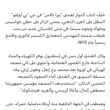
خلف الباب الدوار لفندق “بيرا بالاس” في حي “بي أوغلو”
المطل على القرن الذهبي، يمشي الزائر على خطى جواسيس
وملوك ونجوم سينما، في مبنى كلاسيكي جديد من ست
طبقات صممه المهندس المعماري ألكسندر فالوري وافتتح
رسمياً عام 1895.
وكان الفندق أول مبنى في إسطنبول يوفر الكهرباء والمياه
الساخنة خارج القصور العثمانية، واحتوى على ثاني مصعد
كهربائي في أوروبا بعد مصعد برج إيفل. وتقول إزغي بيك،
منسقة التسويق في الفندق، أثناء الصعود بالمصعد
الخشبي الداكن: “استخدم هذا المصعد مؤسس جمهوريتنا
مصطفى كمال، وأغاثا كريستي، وألفريد هيتشكوك”.
وتصطف في الجهة الخلفية منه أريكة مخملية حمراء، حتى