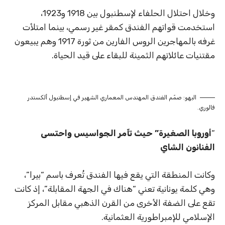
وخلال احتلال الحلفاء لإسطنبول بين 1918 و1923،
استخدمت قواتهم الفندق كمقر غير رسمي، بينما امتلأت
غرفه بالمهاجرين الروس الفارين من ثورة 1917 وهم يبيعون
مقتنيات عائلاتهم الثمينة للبقاء على قيد الحياة.
البهو: صمّم الفندق المهندس المعماري الشهير في إسطنبول ألكسندر
فالوري.
“
أوروبا الصغيرة” حيث تآمر الجواسيس واحتسى
الفنانون الشاي
وكانت المنطقة التي يقع فيها الفندق تُعرف باسم “بيرا”،
وهي كلمة يونانية تعني “هناك في الجهة المقابلة”، إذ كانت
تقع على الضفة الأخرى من القرن الذهبي مقابل المركز
الإسلامي للإمبراطورية العثمانية.