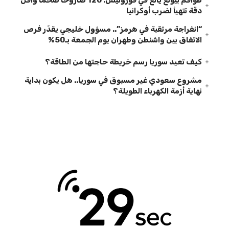
طواقم بيونغ يانغ في فورونيش: 120 صاروخاً ضخماً وأقل
دقة تتهيأ لضرب أوكرانيا
“انفراجة مرتقبة في هرمز”.. مسؤول خليجي يقدّر فرص
الاتفاق بين واشنطن وطهران يوم الجمعة بـ50%
كيف تعيد سوريا رسم خريطة حاجتها من الطاقة؟
مشروع سعودي غير مسبوق في سوريا.. هل يكون بداية
نهاية أزمة الكهرباء الطويلة؟