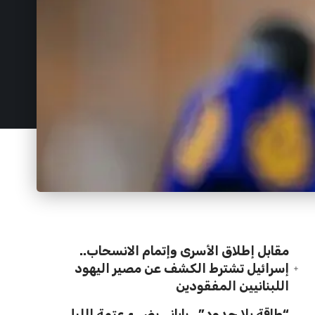
مقابل إطلاق الأسرى وإتمام الانسحاب..
إسرائيل تشترط الكشف عن مصير اليهود
اللبنانيين المفقودين
“طاقة بلا حدود”.. ياباني يضيء عتمة الليل