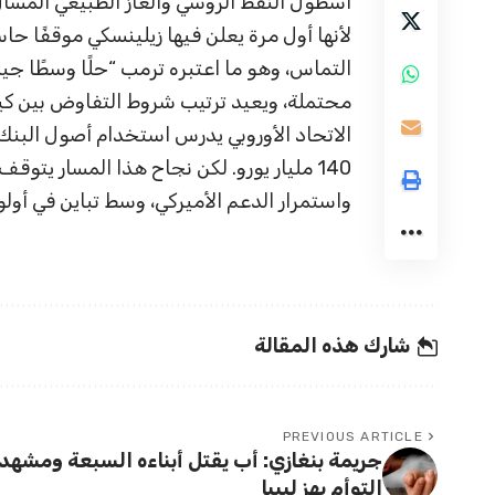
أسطول النفط الروسي والغاز الطبيعي المسال
لأنها أول مرة يعلن فيها زيلينسكي موقفًا ح
التماس، وهو ما اعتبره ترمب “حلًا وسطًا جي
محتملة، ويعيد ترتيب شروط التفاوض بين ك
الاتحاد الأوروبي يدرس استخدام أصول البنك 
140 مليار يورو. لكن نجاح هذا المسار يت
واستمرار الدعم الأميركي، وسط تباين في أو
شارك هذه المقالة
PREVIOUS ARTICLE
جريمة بنغازي: أب يقتل أبناءه السبعة ومشهد
التوأم يهز ليبيا